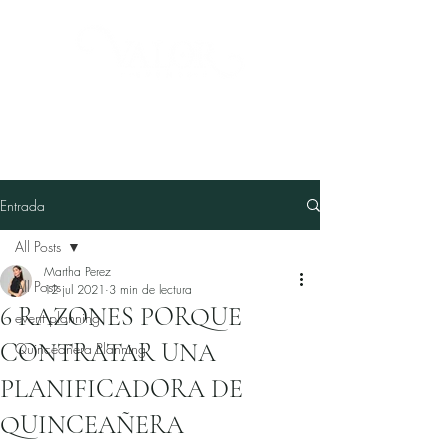
Entrada
All Posts
Martha Perez
All Posts
12 jul 2021
3 min de lectura
6 RAZONES PORQUE
event planning
CONTRATAR UNA
Quinceañera Planning
PLANIFICADORA DE
QUINCEAÑERA